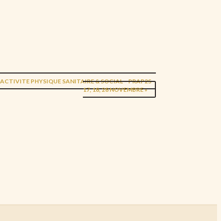
L’ACTIVITE PHYSIQUE SANITAIRE & SOCIAL – PRAP2S –
17, 18, 28 NOVEMBRE
»