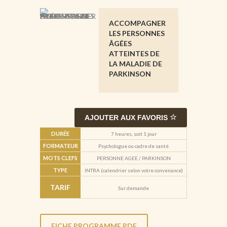
ACCOMPAGNER
LES PERSONNES
ÂGÉES
ATTEINTES DE
LA MALADIE DE
PARKINSON
AJOUTER AUX FAVORIS
DURÉE
7 heures, soit 1 jour
FORMATEUR
Psychologue ou cadre de santé
MOTS CLEFS
PERSONNE AGEE / PARKINSON
TYPE
INTRA (calendrier selon votre convenance)
TARIF
Sur demande
FICHE PROGRAMME PDF